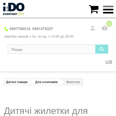

0
0507756310
0501475227
,
обробка заказів з пн. по нд. з 10:00 до 22:00
ua
Дитячі товари
Для хлопчиків
Жилетки
Дитячі жилетки для