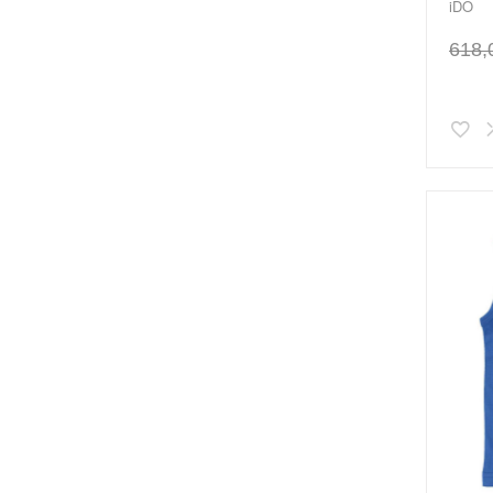
iDO
618,