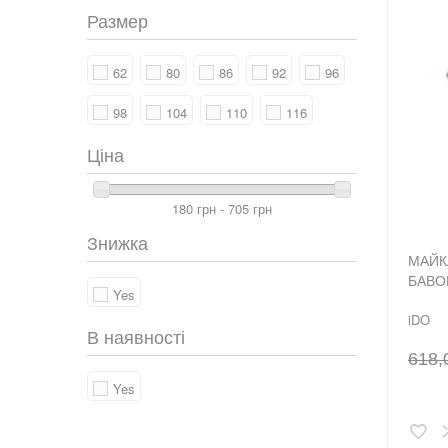
Размер
62
80
86
92
96
98
104
110
116
Ціна
180 грн - 705 грн
Знижка
МАЙК
БАВО
Yes
iDO
В наявності
618,
Yes