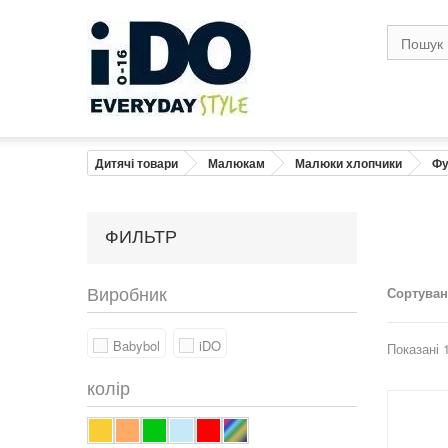
Дитячі товари
Малюкам
Малюки хлопчики
Фу
ФИЛЬТР
Виробник
Сортува
Babybol
iDO
Показані 1
колір