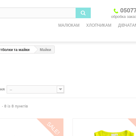
05077
обробка заказ
МАЛЮКАМ
ХЛОПЧИКАМ
ДІВЧАТА
тболки та майки
Майки
ння
--
 - 8 із 8 пунктів
SALE!