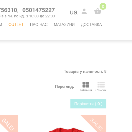
0
56310
0501475227
ua
,
ів з пн. по нд. з 10:00 до 22:00
М
OUTLET
ПРО НАС
МАГАЗИНИ
ДОСТАВКА
Товарів у наявності: 8
Перегляд:
Таблиця
Список
Порівняти (
0
)
SALE!
SALE!