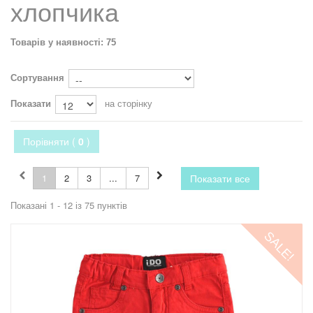
хлопчика
Товарів у наявності: 75
Сортування
Показати
на сторінку
Порівняти (
0
)
1
2
3
...
7
Показати все
Показані 1 - 12 із 75 пунктів
SALE!