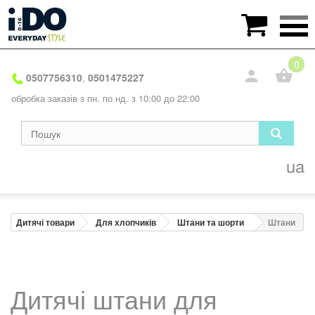

0
0507756310
0501475227
,
обробка заказів з пн. по нд. з 10:00 до 22:00
ua
Дитячі товари
Для хлопчиків
Штани та шорти
Штани
Дитячі штани для