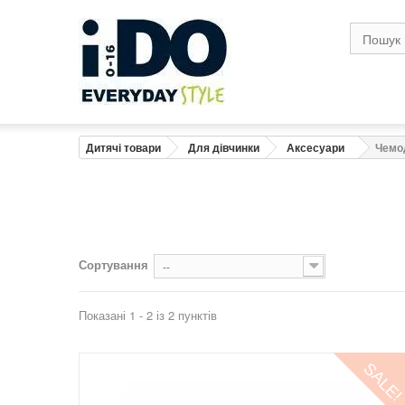
Дитячі товари
Для дівчинки
Аксесуари
Чемо
Сортування
--
Показані 1 - 2 із 2 пунктів
SALE