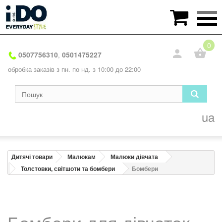

0
0507756310
0501475227
,
обробка заказів з пн. по нд. з 10:00 до 22:00
ua
Дитячі товари
Малюкам
Малюки дівчата
Толстовки, світшоти та бомбери
Бомбери