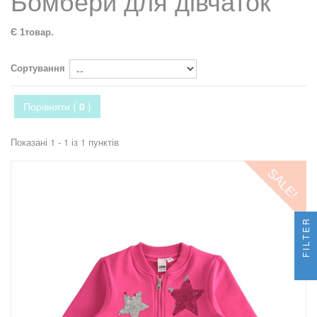
Бомбери для дівчаток
Є 1товар.
Сортування
Порівняти (
0
)
Показані 1 - 1 із 1 пунктів
SALE!
FILTER