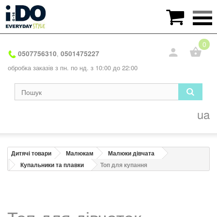

0
0507756310
0501475227
,
обробка заказів з пн. по нд. з 10:00 до 22:00
ua
Дитячі товари
Малюкам
Малюки дівчата
Купальники та плавки
Топ для купання