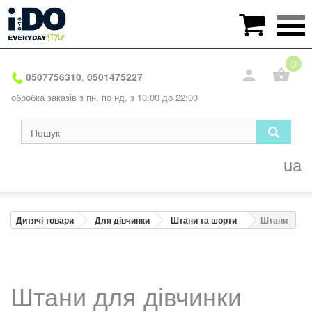

0
0507756310
0501475227
,
обробка заказів з пн. по нд. з 10:00 до 22:00
ua
Дитячі товари
Для дівчинки
Штани та шорти
Штани
Штани для дівчинки