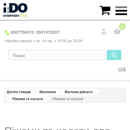

0
0507756310
0501475227
,
обробка заказів з пн. по нд. з 10:00 до 22:00
ua
Дитячі товари
Малюкам
Малюки дівчата
Піжами та халати
Піжами та халати