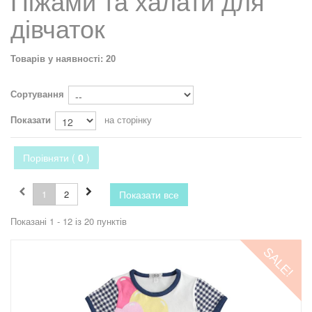
Піжами та халати для
дівчаток
Товарів у наявності: 20
Сортування
Показати
на сторінку
Порівняти (
0
)
1
2
Показати все
Показані 1 - 12 із 20 пунктів
SALE!