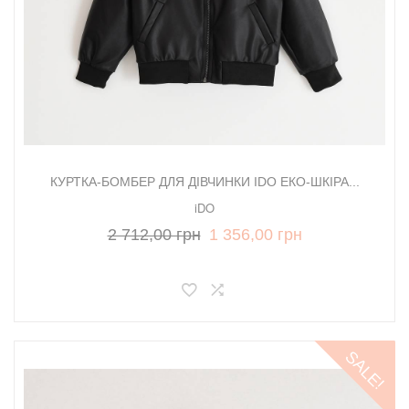
КУРТКА-БОМБЕР ДЛЯ ДІВЧИНКИ IDO ЕКО-ШКІРА...
iDO
2 712,00 грн
1 356,00 грн
SALE!