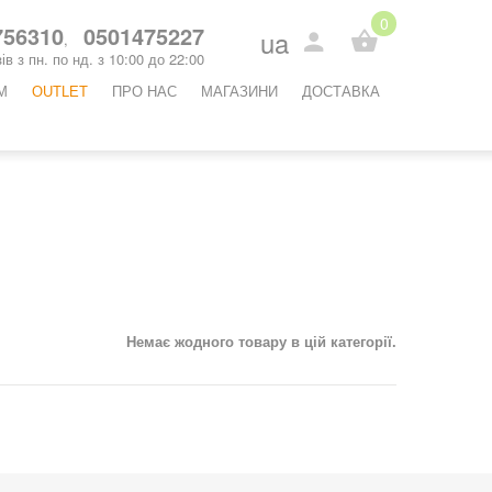
0
56310
0501475227
ua
,
ів з пн. по нд. з 10:00 до 22:00
М
OUTLET
ПРО НАС
МАГАЗИНИ
ДОСТАВКА
Немає жодного товару в цій категорії.