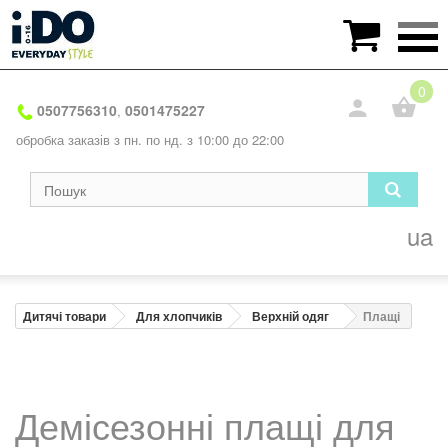

0
0507756310
0501475227
,
обробка заказів з пн. по нд. з 10:00 до 22:00
ua
Дитячі товари
Для хлопчиків
Верхній одяг
Плащі
Демісезонні плащі для