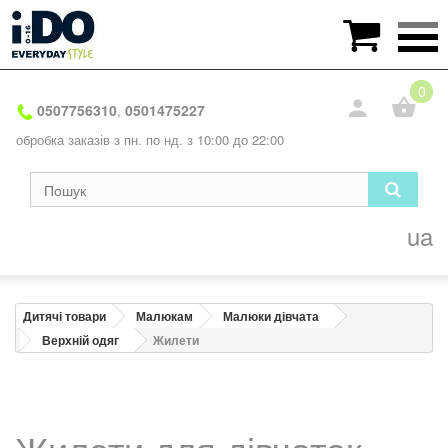

0
0507756310
0501475227
,
обробка заказів з пн. по нд. з 10:00 до 22:00
ua
Дитячі товари
Малюкам
Малюки дівчата
Верхній одяг
Жилети