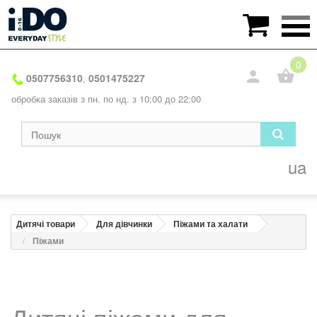

0
0507756310
0501475227
,
обробка заказів з пн. по нд. з 10:00 до 22:00
ua
Дитячі товари
Для дівчинки
Піжами та халати
Піжами