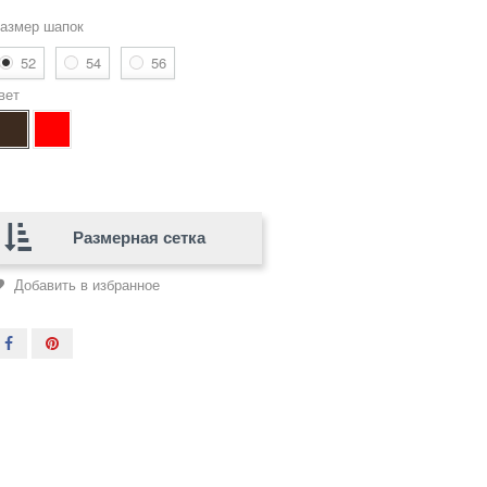
азмер шапок
52
54
56
вет
Размерная сетка
Добавить в избранное