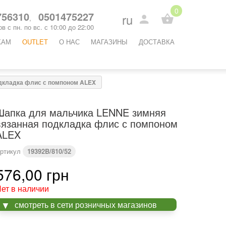
0
56310
0501475227
ru
,
в с пн. по вс. с 10:00 до 22:00
КАМ
OUTLET
O НАС
МАГАЗИНЫ
ДОСТАВКА
дкладка флис с помпоном ALEX
Шапка для мальчика LENNE зимняя
вязанная подкладка флис с помпоном
ALEX
ртикул
19392B/810/52
576,00 грн
ет в наличии
смотреть в сети розничных магазинов