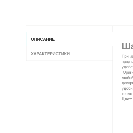
ОПИСАНИЕ
Ша
ХАРАКТЕРИСТИКИ
При и
предъ
удобст
Ориги
любой
декор
удобн
тепло
Цвет: