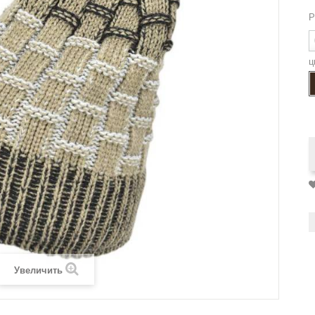
Р
ц
Увеличить