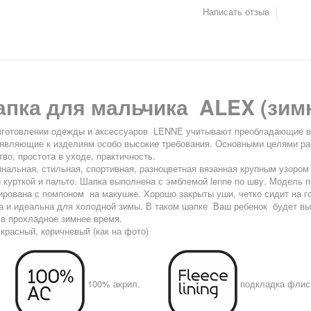
Написать отзыв
пка для мальчика ALEX (зимн
зготовлении одежды и аксессуаров LENNE учитывают преобладающие в 
являющие к изделиям особо высокие требования. Основными целями раз
во, простота в уходе, практичность.
нальная, стильная, спортивная, разноцветная вязанная крупным узором
 курткой и пальто. Шапка выполнена с эмблемой lenne по шву. Модель 
ирована с помпоном на макушке. Хорошо закрыты уши, четко сидит на го
а и идеальна для холодной зимы. В таком шапке Ваш ребенок будет вы
 в прохладное зимнее время.
красный, коричневый (как на фото)
100% акрил.
подкладка флис