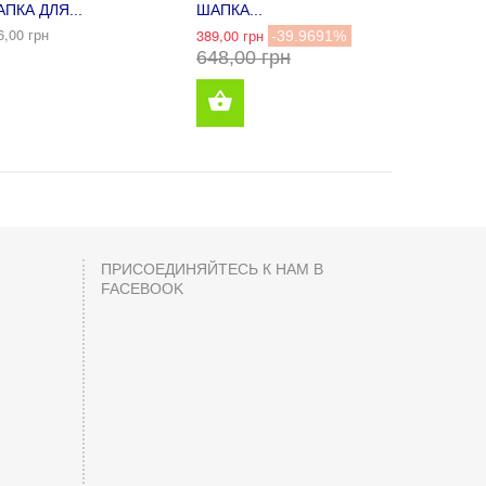
ПКА ДЛЯ...
ШАПКА...
ШАПКА ДЛ
6,00 грн
389,00 грн
594,00 грн
-39.9691%
648,00 грн
грн
ПРИСОЕДИНЯЙТЕСЬ К НАМ В
FACEBOOK