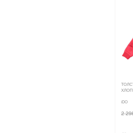
ТОЛС
ХЛОП
iDO
2 29