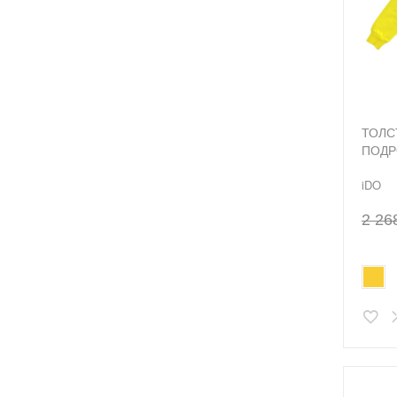
ТОЛС
ПОДР
iDO
2 26