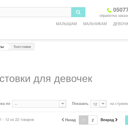
05077
обработка заказо
МАЛЫШАМ
МАЛЬЧИКАМ
ДЕВОЧ
ты
Толстовки
стовки для девочек
ка по
Показать
на страни
--
12
1 - 12 из 22 товаров
Назад
Вперед
1
2