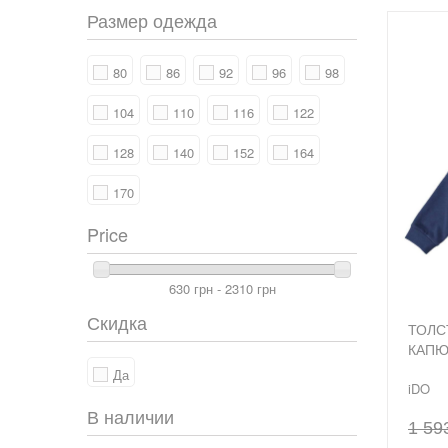
Размер одежда
80
86
92
96
98
104
110
116
122
128
140
152
164
170
Price
630 грн - 2310 грн
Скидка
ТОЛС
КАПЮ
Да
iDO
В наличии
1 59