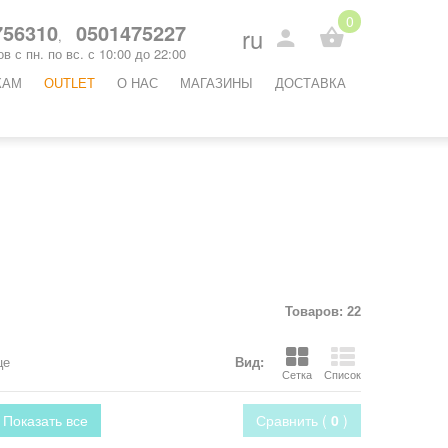
0
56310
0501475227
ru
,
в с пн. по вс. с 10:00 до 22:00
КАМ
OUTLET
O НАС
МАГАЗИНЫ
ДОСТАВКА
Товаров: 22
це
Вид:
Сетка
Список
Показать все
Сравнить (
0
)