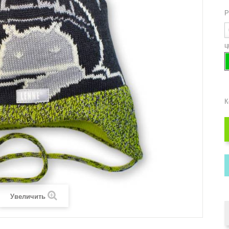
Р
ц
К
Увеличить