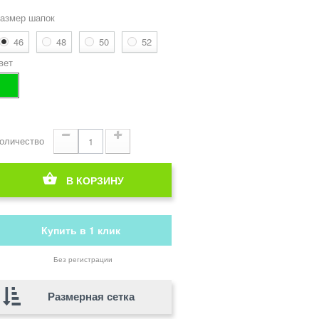
азмер шапок
46
48
50
52
вет
оличество
В КОРЗИНУ
Купить в 1 клик
Без регистрации
Размерная сетка