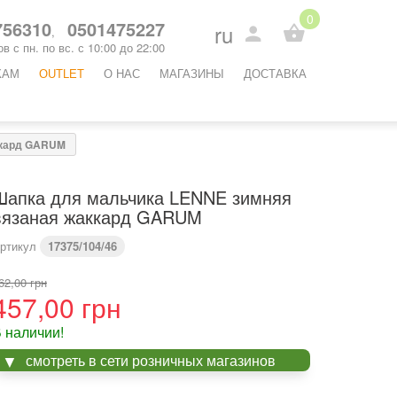
0
56310
0501475227
ru
,
в с пн. по вс. с 10:00 до 22:00
КАМ
OUTLET
O НАС
МАГАЗИНЫ
ДОСТАВКА
ккард GARUM
Шапка для мальчика LENNE зимняя
вязаная жаккард GARUM
ртикул
17375/104/46
62,00 грн
457,00 грн
 наличии!
смотреть в сети розничных магазинов