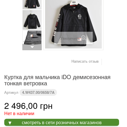
(см)
Вес (кг)
4,2
6
8
9,2
10,2
11,4
Предупреждение : размеры тела, а не одежды
Увеличить
Написать отзыв
Куртка для мальчика iDO демисезонная
тонкая ветровка
Артикул
4.W437.00/0658/7A
2 496,00 грн
Нет в наличии
смотреть в сети розничных магазинов