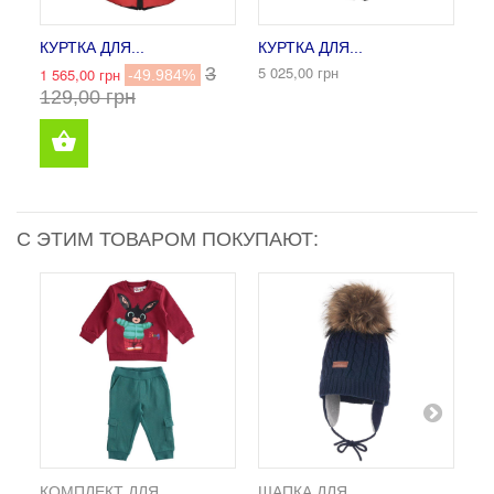
КУРТКА ДЛЯ...
КУРТКА ДЛЯ...
ПА
5 025,00 грн
4 
3
1 565,00 грн
-49.984%
129,00 грн
С ЭТИМ ТОВАРОМ ПОКУПАЮТ:
КОМПЛЕКТ ДЛЯ...
ШАПКА ДЛЯ...
КО