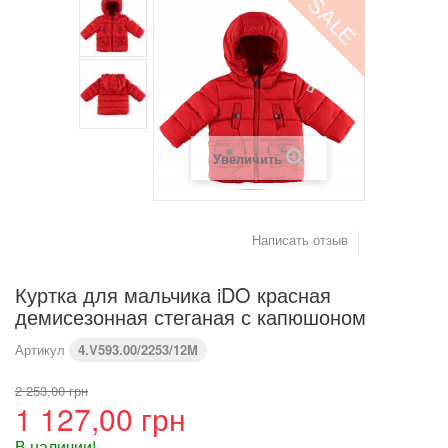
SALE
(см)
Вес (кг)
4,2
6
8
9,2
10,2
11,4
Предупреждение : размеры тела, а не одежды
Увеличить
Написать отзыв
Куртка для мальчика iDO красная
демисезонная стеганая с капюшоном
Артикул
4.V593.00/2253/12M
2 253,00 грн
1 127,00 грн
В наличии!