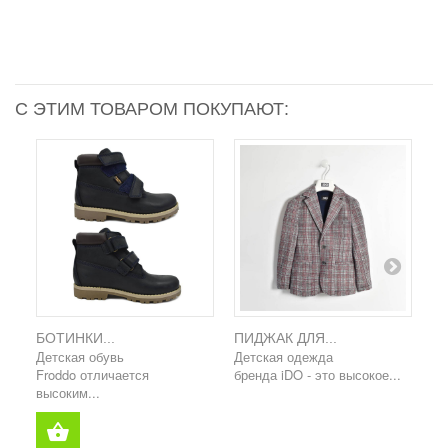
С ЭТИМ ТОВАРОМ ПОКУПАЮТ:
БОТИНКИ...
ПИДЖАК ДЛЯ...
К
Детская обувь
Детская одежда
Де
Froddo отличается
бренда iDO - это высокое...
бр
высоким...
вы