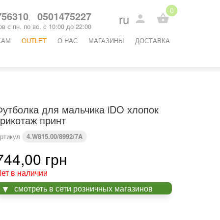
0
56310
0501475227
ru
,
в с пн. по вс. с 10:00 до 22:00
КАМ
OUTLET
O НАС
МАГАЗИНЫ
ДОСТАВКА
Футболка для мальчика iDO хлопок
трикотаж принт
ртикул
4.W815.00/8992/7A
744,00 грн
ет в наличии
смотреть в сети розничных магазинов