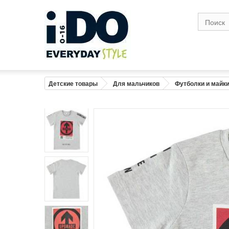
Размер
1
Возраст
0-1
1
Рост (см)
56
6
Грудь (см)
41
4
Детские товары
Для мальчиков
Футболки и майк
Талия( см)
41
4
Бедро в широкой точке (см)
43
4
Вес (кг)
4,2
Предупреждение : размеры тела, а не 