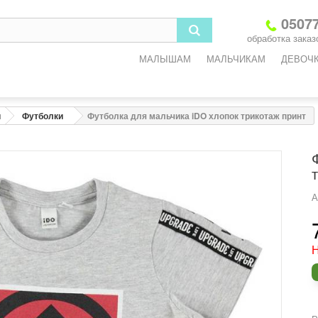
3
6
9
12
18
05077
обработка заказо
-3
3-6
6-9
9-12
12-18
МАЛЫШАМ
МАЛЬЧИКАМ
ДЕВОЧ
2
68
74
80
86
3
45
47
49
51
и
Футболки
Футболка для мальчика iDO хлопок трикотаж принт
3
45
47
49
51
5
47
49
51
53
6
8
9,2
10,2
11,4
А
одежды
Н