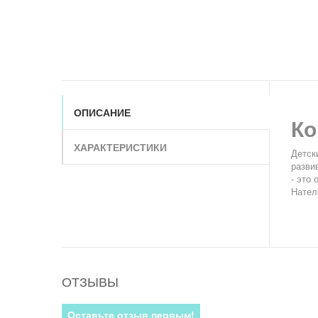
ОПИСАНИЕ
Ко
ХАРАКТЕРИСТИКИ
Детск
разви
- это
Нател
П
к п
от
ОТЗЫВЫ
Оставьте отзыв первым!