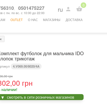
0
56310
0501475227
ru
,
в с пн. по вс. с 10:00 до 22:00
КАМ
OUTLET
O НАС
МАГАЗИНЫ
ДОСТАВКА
аж
Комплект футболок для мальчика IDO
хлопок трикотаж
ртикул
4.V069.00/8020/4A
56,00 грн
302,00 грн
 наличии!
смотреть в сети розничных магазинов