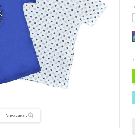
Р
ц
К
Увеличить