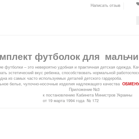
Написать отзыв
мплект футболок для мальчик
ие футболки
– это невероятно удобная и практичная детская одежда.
Кач
вать эстетический вкус ребенка, способствовать нормальной работоспо
 одна из самых часто используемых деталей детского гардероба.
ьное белье, чулочно-носочные изделия надлежащего качества
ОБМЕНУ
риложение №3
остановлению Кабинета Министров Украины
 19 марта 1994 года № 172