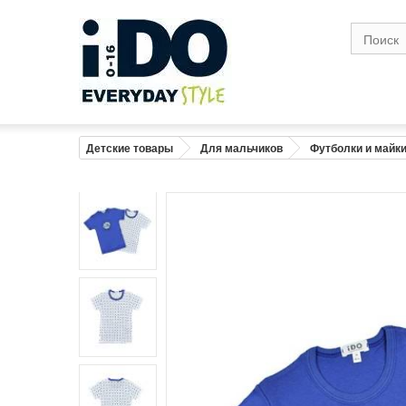
Размер
1
Возраст
0-1
1
Рост (см)
56
6
Грудь (см)
41
4
Детские товары
Для мальчиков
Футболки и майк
Талия( см)
41
4
Бедро в широкой точке (см)
43
4
Вес (кг)
4,2
Предупреждение : размеры тела, а не 