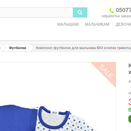
3
6
9
12
18
05077
обработка заказо
-3
3-6
6-9
9-12
12-18
МАЛЫШАМ
МАЛЬЧИКАМ
ДЕВОЧ
2
68
74
80
86
3
45
47
49
51
и
Футболки
Комплект футболок для мальчика IDO хлопок трикот
3
45
47
49
51
SALE
5
47
49
51
53
6
8
9,2
10,2
11,4
А
7
одежды
В