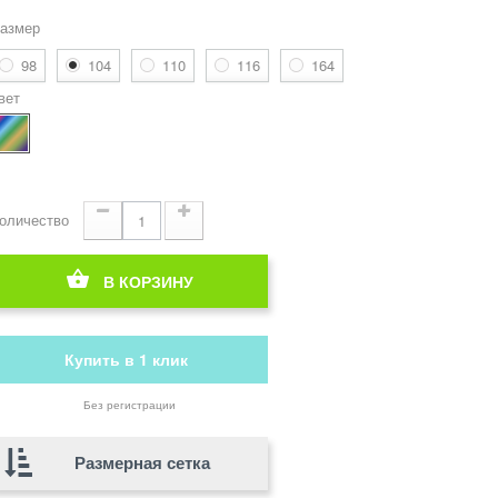
азмер
98
104
110
116
164
вет
оличество
В КОРЗИНУ
Купить в 1 клик
Без регистрации
Размерная сетка