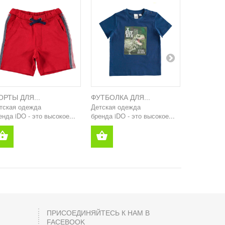
РТЫ ДЛЯ...
ФУТБОЛКА ДЛЯ...
ШОРТЫ ДЛ
тская одежда
Детская одежда
Детская о
енда iDO - это высокое...
бренда iDO - это высокое...
бренда iDO 
ПРИСОЕДИНЯЙТЕСЬ К НАМ В
FACEBOOK