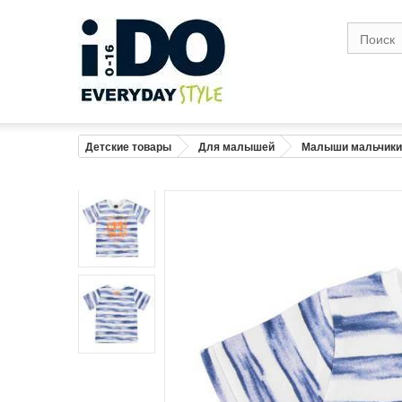
Размер
1
Возраст
0-1
1
Рост (см)
56
6
Грудь (см)
41
4
Детские товары
Для малышей
Малыши мальчики
Талия( см)
41
4
Бедро в широкой точке (см)
43
4
Вес (кг)
4,2
Предупреждение : размеры тела, а не 