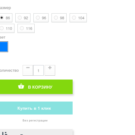
азмер
86
92
96
98
104
110
116
вет
оличество
В КОРЗИНУ
Купить в 1 клик
Без регистрации