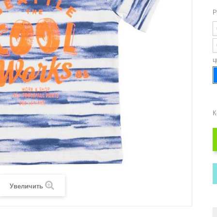
Р
ц
К
Увеличить