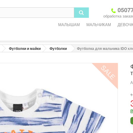
3
6
9
12
18
05077
обработка заказо
-3
3-6
6-9
9-12
12-18
МАЛЫШАМ
МАЛЬЧИКАМ
ДЕВОЧ
2
68
74
80
86
3
45
47
49
51
Футболки и майки
Футболки
Футболка для мальчика iDO хл
3
45
47
49
51
SALE
5
47
49
51
53
6
8
9,2
10,2
11,4
А
1
одежды
В