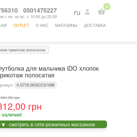
0
56310
0501475227
ru
,
в с пн. по вс. с 10:00 до 22:00
КАМ
OUTLET
O НАС
МАГАЗИНЫ
ДОСТАВКА
опок трикотаж полосатая
Футболка для мальчика iDO хлопок
трикотаж полосатая
ртикул
4.U719.00/6CC3/18M
 041,00 грн
312,00 грн
 наличии!
смотреть в сети розничных магазинов