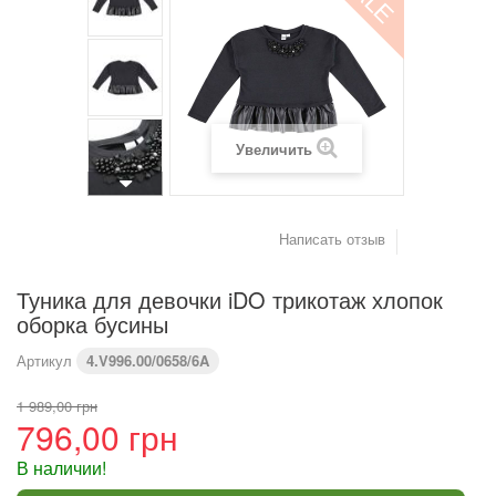
(см)
Вес (кг)
4,2
6
8
9,2
10,2
11,4
Предупреждение : размеры тела, а не одежды
Увеличить
Написать отзыв
Туника для девочки iDO трикотаж хлопок
оборка бусины
Артикул
4.V996.00/0658/6A
1 989,00 грн
796,00 грн
В наличии!