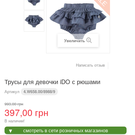
(см)
Вес (кг)
4,2
6
8
9,2
10,2
11,4
Предупреждение : размеры тела, а не одежды
Увеличить
Написать отзыв
Трусы для девочки iDO с рюшами
Артикул
4.W658.00/8988/9
993,00 грн
397,00 грн
В наличии!
смотреть в сети розничных магазинов