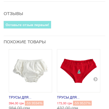
ОТЗЫВЫ
Оставьте отзыв первым!
ПОХОЖИЕ ТОВАРЫ
ТРУСЫ ДЛЯ...
ТРУСЫ ДЛЯ...
КО
394,00 грн
173,00 грн
30
-59.9594%
-59.9537%
984,00 грн
432,00 грн
9