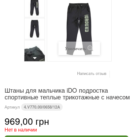
(см)
Вес (кг)
4,2
6
8
9,2
10,2
11,4
Предупреждение : размеры тела, а не одежды
Увеличить
Написать отзыв
Штаны для мальчика iDO подростка
спортивные теплые трикотажные с начесом
Артикул
4.V770.00/0658/12A
969,00 грн
Нет в наличии