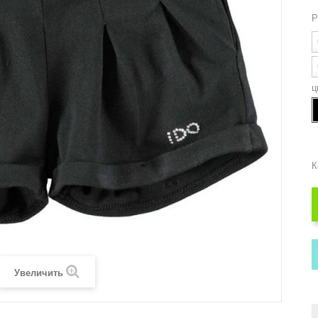
Р
ц
К
Увеличить