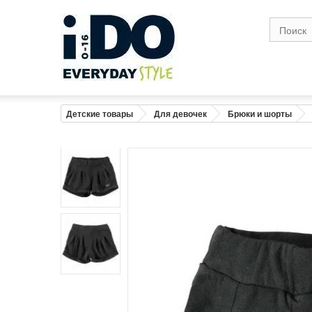
Размер
1
Возраст
0-1
1
Рост (см)
56
6
Грудь (см)
41
4
Детские товары
Для девочек
Брюки и шорты
Талия( см)
41
4
Бедро в широкой точке (см)
43
4
Вес (кг)
4,2
Предупреждение : размеры тела, а не 