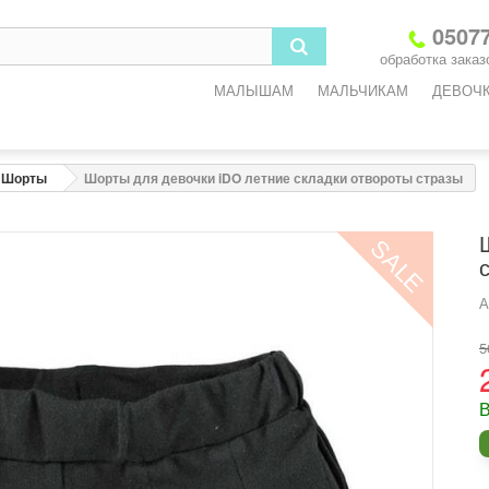
3
6
9
12
18
05077
обработка заказо
-3
3-6
6-9
9-12
12-18
МАЛЫШАМ
МАЛЬЧИКАМ
ДЕВОЧ
2
68
74
80
86
3
45
47
49
51
Шорты
Шорты для девочки iDO летние складки отвороты стразы
3
45
47
49
51
SALE
5
47
49
51
53
6
8
9,2
10,2
11,4
А
5
одежды
В