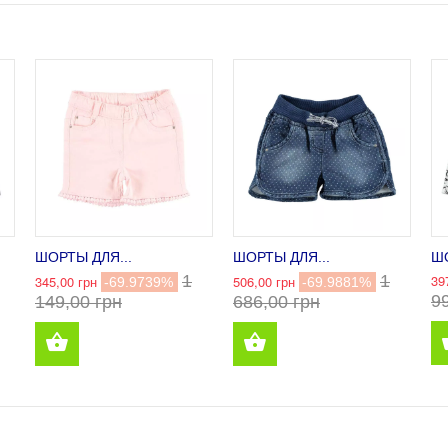
ШОРТЫ ДЛЯ...
ШОРТЫ ДЛЯ...
ШО
1
1
39
345,00 грн
506,00 грн
-69.9739%
-69.9881%
9
149,00 грн
686,00 грн