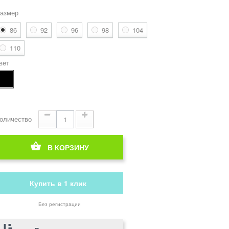
азмер
86
92
96
98
104
110
вет
оличество
В КОРЗИНУ
Купить в 1 клик
Без регистрации