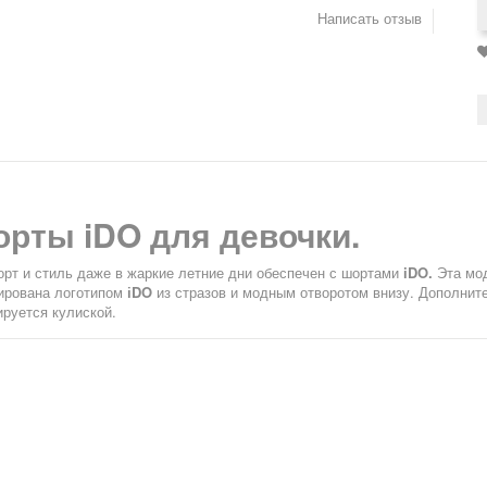
Написать отзыв
рты iDO для девочки.
рт и стиль даже в жаркие летние дни обеспечен с шортами
iDO.
Эта мо
ирована логотипом
і
DO
из стразов и модным отворотом внизу. Дополнит
ируется кулиской.