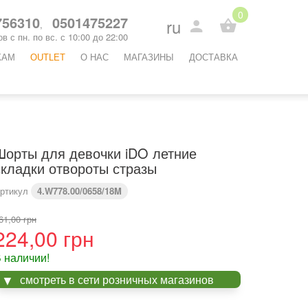
0
56310
0501475227
ru
,
в с пн. по вс. с 10:00 до 22:00
КАМ
OUTLET
O НАС
МАГАЗИНЫ
ДОСТАВКА
Шорты для девочки iDO летние
складки отвороты стразы
ртикул
4.W778.00/0658/18M
61,00 грн
224,00 грн
 наличии!
смотреть в сети розничных магазинов