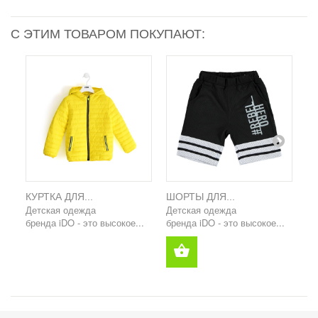
С ЭТИМ ТОВАРОМ ПОКУПАЮТ:
КУРТКА ДЛЯ...
ШОРТЫ ДЛЯ...
ФУ
Детская одежда
Детская одежда
Де
бренда iDO - это высокое...
бренда iDO - это высокое...
бр