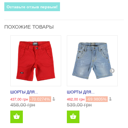
Оставьте отзыв первым!
ПОХОЖИЕ ТОВАРЫ
ШОРТЫ ДЛЯ...
ШОРТЫ ДЛЯ...
Ш
1
1
437,00 грн
462,00 грн
32
-70.0274%
-69.9805%
458,00 грн
539,00 грн
0