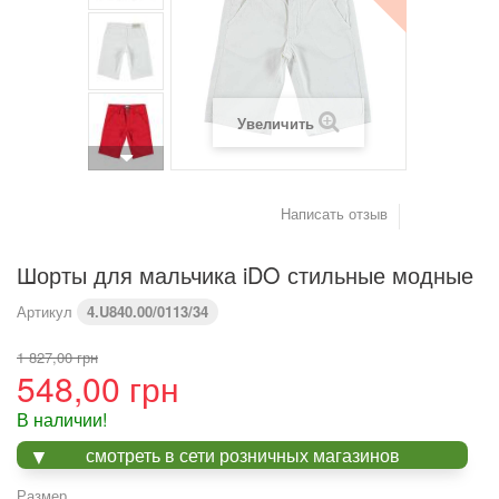
(см)
Вес (кг)
4,2
6
8
9,2
10,2
11,4
Увеличить
Предупреждение : размеры тела, а не одежды
Написать отзыв
Шорты для мальчика iDO стильные модные
Артикул
4.U840.00/0113/34
1 827,00 грн
548,00 грн
В наличии!
смотреть в сети розничных магазинов
Размер