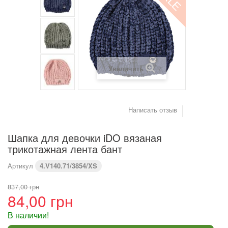
(см)
Вес (кг)
4,2
6
8
9,2
10,2
11,4
Предупреждение : размеры тела, а не одежды
Увеличить
Написать отзыв
Шапка для девочки iDO вязаная
трикотажная лента бант
Артикул
4.V140.71/3854/XS
837,00 грн
84,00 грн
В наличии!