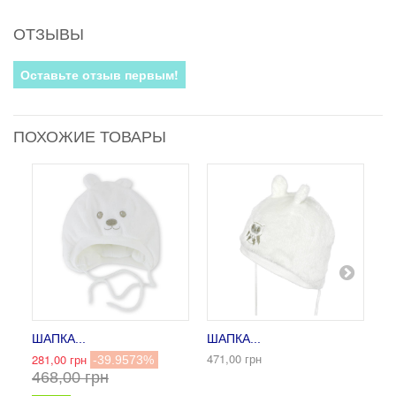
ОТЗЫВЫ
Оставьте отзыв первым!
ПОХОЖИЕ ТОВАРЫ
ШАПКА...
ШАПКА...
ША
471,00 грн
281,00 грн
14
-39.9573%
468,00 грн
7