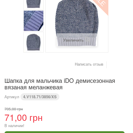
(см)
Вес (кг)
4,2
6
8
9,2
10,2
11,4
Предупреждение : размеры тела, а не одежды
Увеличить
Написать отзыв
Шапка для мальчика iDO демисезонная
вязаная меланжевая
Артикул
4.V118.71/3856/XS
705,00 грн
71,00 грн
В наличии!