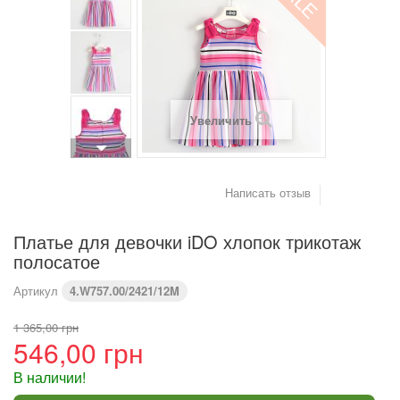
(см)
Вес (кг)
4,2
6
8
9,2
10,2
11,4
Предупреждение : размеры тела, а не одежды
Увеличить
Написать отзыв
Платье для девочки iDO хлопок трикотаж
полосатое
Артикул
4.W757.00/2421/12M
1 365,00 грн
546,00 грн
В наличии!