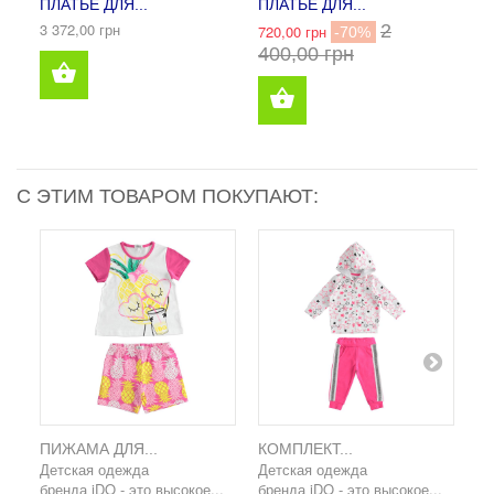
ПЛАТЬЕ ДЛЯ...
ПЛАТЬЕ ДЛЯ...
ПЛ
3 372,00 грн
2
720,00 грн
73
-70%
400,00 грн
4
С ЭТИМ ТОВАРОМ ПОКУПАЮТ:
ПИЖАМА ДЛЯ...
КОМПЛЕКТ...
ПЛ
Детская одежда
Детская одежда
Де
бренда iDO - это высокое...
бренда iDO - это высокое...
бр