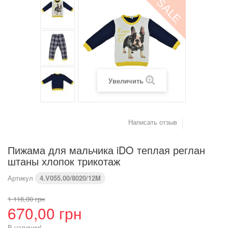
SALE
(см)
Вес (кг)
4,2
6
8
9,2
10,2
11,4
Предупреждение : размеры тела, а не одежды
Увеличить
Написать отзыв
Пижама для мальчика iDO теплая реглан
штаны хлопок трикотаж
Артикул
4.V055.00/8020/12M
1 116,00 грн
670,00 грн
В наличии!