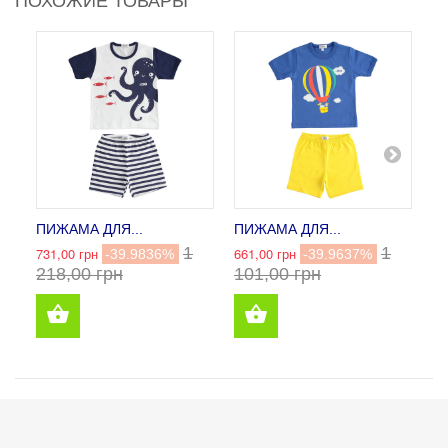
ПОХОЖИЕ ТОВАРЫ
ПИЖАМА ДЛЯ...
ПИЖАМА ДЛЯ...
П
1
1
731,00 грн
661,00 грн
73
-39.9836%
-39.9637%
218,00 грн
101,00 грн
2