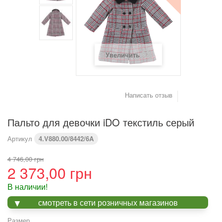
(см)
Вес (кг)
4,2
6
8
9,2
10,2
11,4
Увеличить
Предупреждение : размеры тела, а не одежды
Написать отзыв
Пальто для девочки iDO текстиль серый
Артикул
4.V880.00/8442/6A
4 746,00 грн
2 373,00 грн
В наличии!
смотреть в сети розничных магазинов
Размер