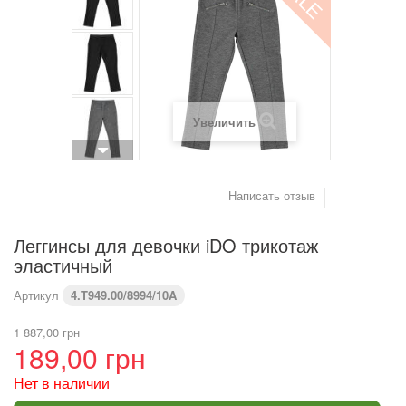
(см)
Вес (кг)
4,2
6
8
9,2
10,2
11,4
Предупреждение : размеры тела, а не одежды
Увеличить
Написать отзыв
Леггинсы для девочки iDO трикотаж
эластичный
Артикул
4.T949.00/8994/10A
1 887,00 грн
189,00 грн
Нет в наличии