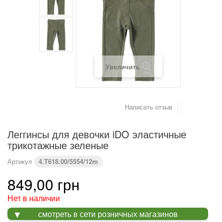
(см)
Вес (кг)
4,2
6
8
9,2
10,2
11,4
Предупреждение : размеры тела, а не одежды
Увеличить
Написать отзыв
Леггинсы для девочки iDO эластичные
трикотажные зеленые
Артикул
4.T618.00/5554/12m
849,00 грн
Нет в наличии
смотреть в сети розничных магазинов