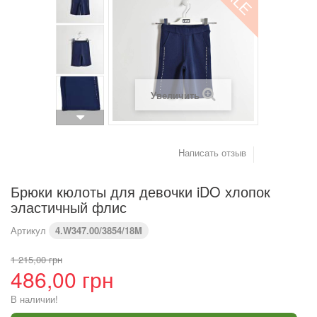
(см)
Вес (кг)
4,2
6
8
9,2
10,2
11,4
Предупреждение : размеры тела, а не одежды
Увеличить
Написать отзыв
Брюки кюлоты для девочки iDO хлопок
эластичный флис
Артикул
4.W347.00/3854/18M
1 215,00 грн
486,00 грн
В наличии!