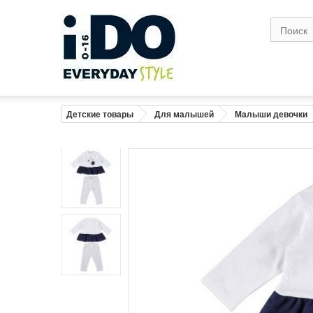
Размер
1
Возраст
0-1
1
Рост (см)
56
6
Грудь (см)
41
4
Детские товары
Для малышей
Малыши девочки
Талия( см)
41
4
Бедро в широкой точке (см)
43
4
Вес (кг)
4,2
Предупреждение : размеры тела, а не 