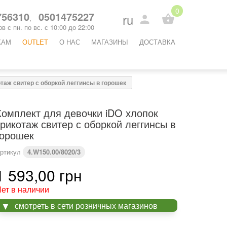
0
56310
0501475227
ru
,
в с пн. по вс. с 10:00 до 22:00
КАМ
OUTLET
O НАС
МАГАЗИНЫ
ДОСТАВКА
таж свитер с оборкой леггинсы в горошек
Комплект для девочки iDO хлопок
трикотаж свитер с оборкой леггинсы в
горошек
ртикул
4.W150.00/8020/3
1 593,00 грн
ет в наличии
смотреть в сети розничных магазинов