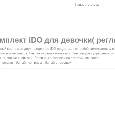
Написать отзыв
мплект iDO для девочки( регл
ный костюм из двух предметов iDO представляет собой замечательную и
виной и леггинсов. Реглан украшен воланами, блестящими украшениями и
р на спинке кнопками. Леггинсы в горошек на эластичном поясе.
:
реглан - белый, леггинсы - белый в горошек