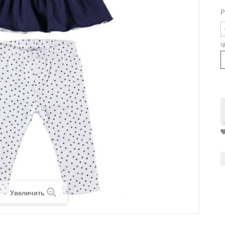
Р
ц
Увеличить