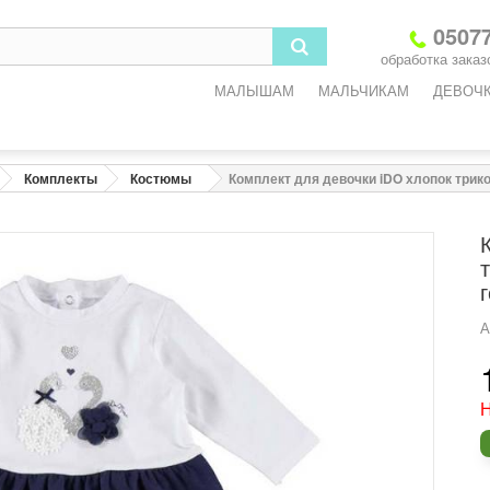
3
6
9
12
18
05077
обработка заказо
-3
3-6
6-9
9-12
12-18
МАЛЫШАМ
МАЛЬЧИКАМ
ДЕВОЧ
2
68
74
80
86
3
45
47
49
51
Комплекты
Костюмы
Комплект для девочки iDO хлопок трико
3
45
47
49
51
5
47
49
51
53
6
8
9,2
10,2
11,4
А
одежды
Н