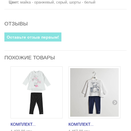
Цвет:
майка - оранжевый, серый, шорты - белый
ОТЗЫВЫ
Оставьте отзыв первым!
ПОХОЖИЕ ТОВАРЫ
КОМПЛЕКТ...
КОМПЛЕКТ...
КО
1 422,00 грн
1 467,00 грн