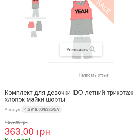
SALE
(см)
Вес (кг)
4,2
6
8
9,2
10,2
11,4
Предупреждение : размеры тела, а не одежды
Увеличить
Написать отзыв
Комплект для девочки iDO летний трикотаж
хлопок майки шорты
Артикул
4.S919.00/8385/5A
1 209,00 грн
363,00 грн
В наличии!