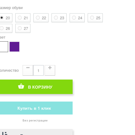
азмер обуви
20
21
22
23
24
25
26
27
вет
оличество
В КОРЗИНУ
Купить в 1 клик
Без регистрации