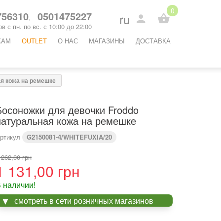
0
56310
0501475227
ru
,
в с пн. по вс. с 10:00 до 22:00
КАМ
OUTLET
O НАС
МАГАЗИНЫ
ДОСТАВКА
ая кожа на ремешке
Босоножки для девочки Froddo
натуральная кожа на ремешке
ртикул
G2150081-4/WHITEFUXIA/20
 262,00 грн
1 131,00 грн
 наличии!
смотреть в сети розничных магазинов