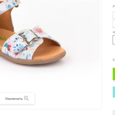
Р
ц
К
Увеличить