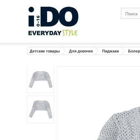
Размер
1
Возраст
0-1
1
Рост (см)
56
6
Грудь (см)
41
4
Детские товары
Для девочек
Пиджаки
Болер
Талия( см)
41
4
Бедро в широкой точке (см)
43
4
Вес (кг)
4,2
Предупреждение : размеры тела, а не 