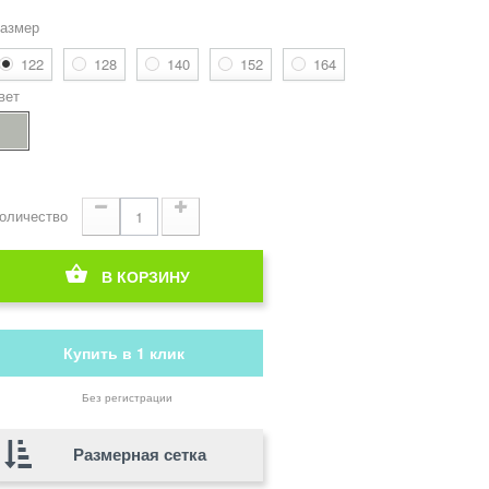
азмер
122
128
140
152
164
вет
оличество
В КОРЗИНУ
Купить в 1 клик
Без регистрации
Размерная сетка