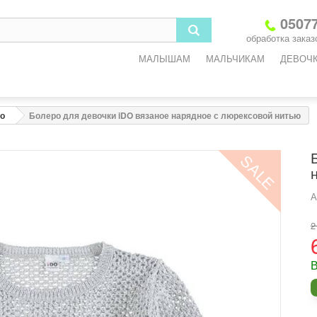
3
6
9
12
18
05077
обработка заказо
-3
3-6
6-9
9-12
12-18
МАЛЫШАМ
МАЛЬЧИКАМ
ДЕВОЧ
2
68
74
80
86
3
45
47
49
51
о
Болеро для девочки iDO вязаное нарядное с люрексовой нитью
3
45
47
49
51
SALE
5
47
49
51
53
6
8
9,2
10,2
11,4
А
2
одежды
В