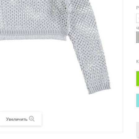
Р
ц
К
Увеличить