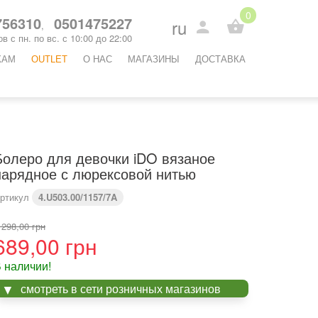
0
56310
0501475227
ru
,
в с пн. по вс. с 10:00 до 22:00
КАМ
OUTLET
O НАС
МАГАЗИНЫ
ДОСТАВКА
Болеро для девочки iDO вязаное
нарядное с люрексовой нитью
ртикул
4.U503.00/1157/7A
 298,00 грн
689,00 грн
 наличии!
смотреть в сети розничных магазинов