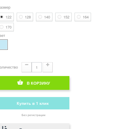
азмер
122
128
140
152
164
170
вет
оличество
В КОРЗИНУ
Купить в 1 клик
Без регистрации