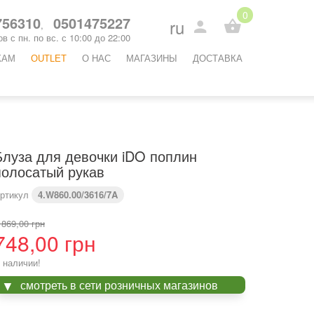
0
56310
0501475227
ru
,
в с пн. по вс. с 10:00 до 22:00
КАМ
OUTLET
O НАС
МАГАЗИНЫ
ДОСТАВКА
Блуза для девочки iDO поплин
полосатый рукав
ртикул
4.W860.00/3616/7A
 869,00 грн
748,00 грн
 наличии!
смотреть в сети розничных магазинов