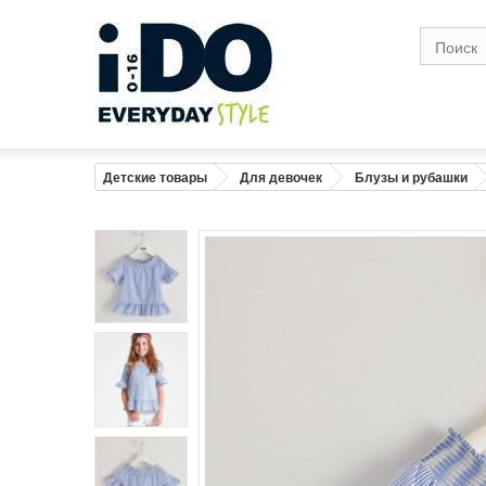
Размер
1
Возраст
0-1
1
Рост (см)
56
6
Грудь (см)
41
4
Детские товары
Для девочек
Блузы и рубашки
Талия( см)
41
4
Бедро в широкой точке (см)
43
4
Вес (кг)
4,2
Предупреждение : размеры тела, а не 