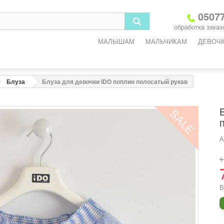
3
6
9
12
18
05077
обработка заказо
-3
3-6
6-9
9-12
12-18
МАЛЫШАМ
МАЛЬЧИКАМ
ДЕВОЧ
2
68
74
80
86
3
45
47
49
51
Блуза
Блуза для девочки iDO поплин полосатый рукав
3
45
47
49
51
SALE
5
47
49
51
53
6
8
9,2
10,2
11,4
А
1
одежды
В