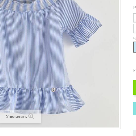
Р
ц
К
Увеличить